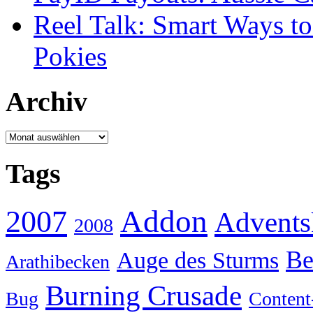
Reel Talk: Smart Ways t
Pokies
Archiv
Archiv
Tags
Addon
2007
Advents
2008
Be
Auge des Sturms
Arathibecken
Burning Crusade
Bug
Content