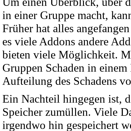
Um einen Überblick, über d
in einer Gruppe macht, ka
Früher hat alles angefange
es viele Addons andere Ad
bieten viele Möglichkeit. M
Gruppen Schaden in einem 
Aufteilung des Schadens v
Ein Nachteil hingegen ist, 
Speicher zumüllen. Viele D
irgendwo hin gespeichert w