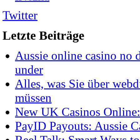
Twitter
Letzte Beiträge
Aussie online casino no 
under
Alles, was Sie über webd
müssen
New UK Casinos Online: 
PayID Payouts: Aussie C
Reel Talk: Smart Ways t