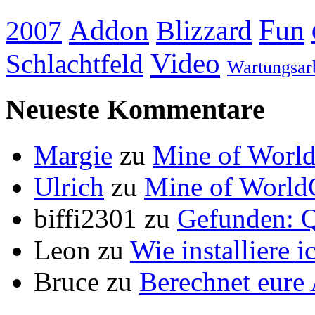
Addon
Fun
Blizzard
2007
Video
Schlachtfeld
Wartungsar
Neueste Kommentare
Margie
zu
Mine of World
Ulrich
zu
Mine of World
biffi2301
zu
Gefunden: Q
Leon
zu
Wie installiere 
Bruce
zu
Berechnet eur