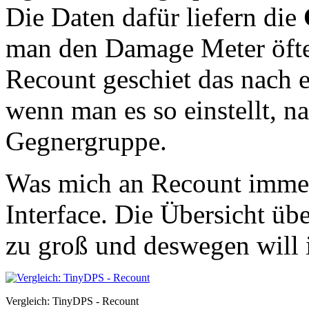
Die Daten dafür liefern die
man den Damage Meter öfter
Recount geschiet das nach e
wenn man es so einstellt, n
Gegnergruppe.
Was mich an Recount immer 
Interface. Die Übersicht übe
zu groß und deswegen will 
Vergleich: TinyDPS - Recount