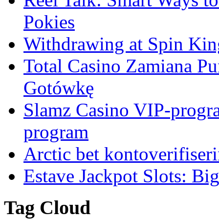
Pokies
Withdrawing at Spin Kin
Total Casino Zamiana P
Gotówkę
Slamz Casino VIP-progra
program
Arctic bet kontoverifiser
Estave Jackpot Slots: Bi
Tag Cloud