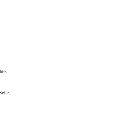
hte.
eite.