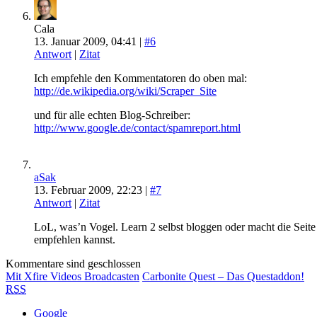
Cala
13. Januar 2009, 04:41 |
#6
Antwort
|
Zitat
Ich empfehle den Kommentatoren do oben mal:
http://de.wikipedia.org/wiki/Scraper_Site
und für alle echten Blog-Schreiber:
http://www.google.de/contact/spamreport.html
aSak
13. Februar 2009, 22:23 |
#7
Antwort
|
Zitat
LoL, was’n Vogel. Learn 2 selbst bloggen oder macht die Seite d
empfehlen kannst.
Kommentare sind geschlossen
Mit Xfire Videos Broadcasten
Carbonite Quest – Das Questaddon!
RSS
Google