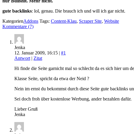
nur Bullshit. Mehr nicht.
gute backlinks
: lol, genau. Die brauch ich und will ich gar nicht.
Kategorien
Addons
Tags:
Content-Klau
,
Scraper Site
,
Website
Kommentare (7)
Jenka
12. Januar 2009, 16:15 |
#1
Antwort
|
Zitat
Hi finde die Seite garnicht mal so schlecht da es sich hier u
Klasse Seite, spricht da etwa der Neid ?
Nein im ernst du bekommst durch diese Seite gute backlinks u
Sei doch froh über kostenlose Werbung, ander bezahlen dafür.
Lieber Gruß
Jenka