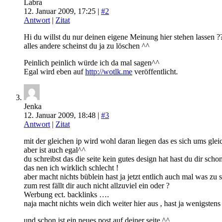
Labra
12. Januar 2009, 17:25 |
#2
Antwort
|
Zitat
Hi du willst du nur deinen eigene Meinung hier stehen lassen ?
alles andere scheinst du ja zu löschen ^^
Peinlich peinlich würde ich da mal sagen^^
Egal wird eben auf
http://wotlk.me
veröffentlicht.
Jenka
12. Januar 2009, 18:48 |
#3
Antwort
|
Zitat
mit der gleichen ip wird wohl daran liegen das es sich ums gle
aber ist auch egal^^
du schreibst das die seite kein gutes design hat hast du dir sch
das nen ich wirklich schlecht !
aber macht nichts büblein hast ja jetzt entlich auch mal was zu
zum rest fällt dir auch nicht allzuviel ein oder ?
Werbung ect. backlinks ….
naja macht nichts wein dich weiter hier aus , hast ja wenigstens
und schon ist ein neues post auf deiner seite ^^