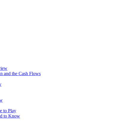
view
in and the Cash Flows
w
ow
e to Play
ed to Know