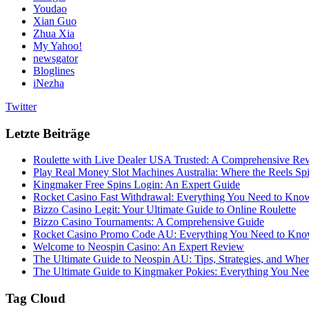
Youdao
Xian Guo
Zhua Xia
My Yahoo!
newsgator
Bloglines
iNezha
Twitter
Letzte Beiträge
Roulette with Live Dealer USA Trusted: A Comprehensive Re
Play Real Money Slot Machines Australia: Where the Reels Sp
Kingmaker Free Spins Login: An Expert Guide
Rocket Casino Fast Withdrawal: Everything You Need to Kno
Bizzo Casino Legit: Your Ultimate Guide to Online Roulette
Bizzo Casino Tournaments: A Comprehensive Guide
Rocket Casino Promo Code AU: Everything You Need to Kn
Welcome to Neospin Casino: An Expert Review
The Ultimate Guide to Neospin AU: Tips, Strategies, and Wher
The Ultimate Guide to Kingmaker Pokies: Everything You Ne
Tag Cloud