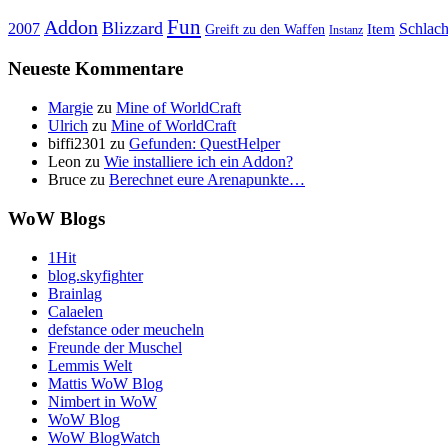
Fun
Addon
Blizzard
Schlach
2007
Item
Greift zu den Waffen
Instanz
Neueste Kommentare
Margie
zu
Mine of WorldCraft
Ulrich
zu
Mine of WorldCraft
biffi2301
zu
Gefunden: QuestHelper
Leon
zu
Wie installiere ich ein Addon?
Bruce
zu
Berechnet eure Arenapunkte…
WoW Blogs
1Hit
blog.skyfighter
Brainlag
Calaelen
defstance oder meucheln
Freunde der Muschel
Lemmis Welt
Mattis WoW Blog
Nimbert in WoW
WoW Blog
WoW BlogWatch