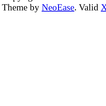
Theme by
NeoEase
. Valid
X