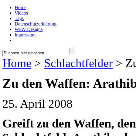
Home
Videos
Tags
Datenschutzerklärung
WoW Designs
Impressum
Home
>
Schlachtfelder
> Zu
Zu den Waffen: Arathi
25. April 2008
Greift zu den Waffen, den