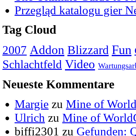
Przegląd katalogu gier 
Tag Cloud
Addon
Fun
Blizzard
2007
Video
Schlachtfeld
Wartungsar
Neueste Kommentare
Margie
zu
Mine of World
Ulrich
zu
Mine of World
biffi2301
zu
Gefunden: Q