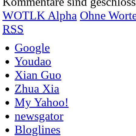
Kommentare sind geschlos
WOTLK Alpha
Ohne Worte
RSS
Google
Youdao
Xian Guo
Zhua Xia
My Yahoo!
newsgator
Bloglines