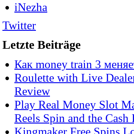
iNezha
Twitter
Letzte Beiträge
Как money train 3 меня
Roulette with Live Deal
Review
Play Real Money Slot Ma
Reels Spin and the Cash
Kingmaker Free Spins Lo