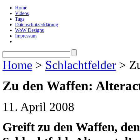
Home
Videos
Tags
Datenschutzerklärung
WoW Designs
Impressum
Home
>
Schlachtfelder
> Zu
Zu den Waffen: Alteract
11. April 2008
Greift zu den Waffen, den