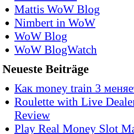
Mattis WoW Blog
Nimbert in WoW
WoW Blog
WoW BlogWatch
Neueste Beiträge
Как money train 3 меня
Roulette with Live Deal
Review
Play Real Money Slot Ma