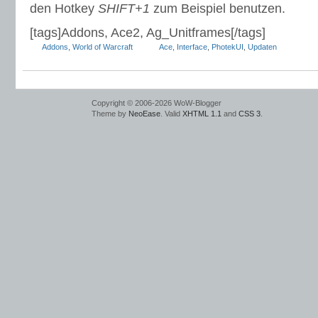
den Hotkey
SHIFT+1
zum Beispiel benutzen.
[tags]Addons, Ace2, Ag_Unitframes[/tags]
Addons
,
World of Warcraft
Ace
,
Interface
,
PhotekUI
,
Updaten
Copyright © 2006-2026 WoW-Blogger
Theme by
NeoEase
. Valid
XHTML 1.1
and
CSS 3
.