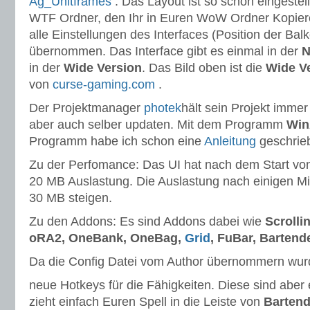
Ag_Unitframes
. Das Layout ist so schon eingestellt
WTF Ordner, den Ihr in Euren WoW Ordner Kopier
alle Einstellungen des Interfaces (Position der Bal
übernommen. Das Interface gibt es einmal in der
N
in der
Wide Version
. Das Bild oben ist die
Wide V
von
curse-gaming.com
.
Der Projektmanager
photek
hält sein Projekt immer
aber auch selber updaten. Mit dem Programm
Win
Programm habe ich schon eine
Anleitung
geschrie
Zu der Perfomance: Das UI hat nach dem Start von
20 MB Auslastung. Die Auslastung nach einigen Mi
30 MB steigen.
Zu den Addons: Es sind Addons dabei wie
Scrolli
oRA2, OneBank, OneBag,
Grid
, FuBar, Bartend
Da die Config Datei vom Author übernommern wurd
neue Hotkeys für die Fähigkeiten. Diese sind aber 
zieht einfach Euren Spell in die Leiste von
Bartend